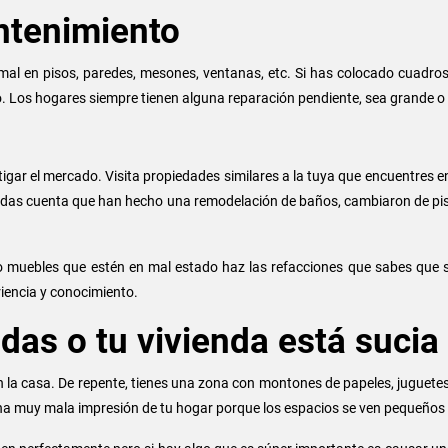
ntenimiento
rmal en pisos, paredes, mesones, ventanas, etc. Si has colocado cuadro
co. Los hogares siempre tienen alguna reparación pendiente, sea grande 
gar el mercado. Visita propiedades similares a la tuya que encuentres en 
i te das cuenta que han hecho una remodelación de baños, cambiaron de p
 o muebles que estén en mal estado haz las refacciones que sabes que s
eriencia y conocimiento.
as o tu vivienda está sucia
la casa. De repente, tienes una zona con montones de papeles, juguetes r
a muy mala impresión de tu hogar porque los espacios se ven pequeños y e