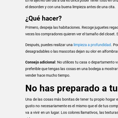
En el ajetreo del día a día es difícil poder tener todo e
el desorden y con una buena limpieza antes de una cita.
¿Qué hacer?
Primero, despeja las habitaciones. Recoge juguetes rega
veces los compradores quieren ver el tamaño del closet. Si
Después, puedes realizar una
limpieza a profundidad
. Po
desagradables o las mascotas dejan su olor en alfombras y
Consejo adicional
: No utilices tu casa o departamento 
preferible que tengas las cosas en una bodega a mostra
vender hace mucho tiempo.
No has preparado a tu
Una de las cosas más bonitas de tener tu propio hogar e
gusto no necesariamente es el mismo que el de tus comp
va a vivir en un lugar. Los colores llamativos, las textur