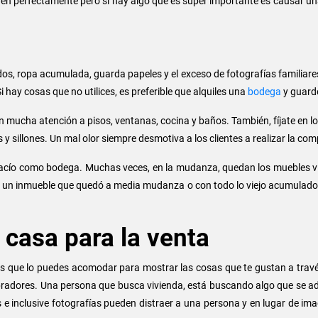
n orden perfectamente pero si hay algo que es súper importante es causar
dos, ropa acumulada, guarda papeles y el exceso de fotografías familia
 hay cosas que no utilices, es preferible que alquiles una
bodega
y guard
n mucha atención a pisos, ventanas, cocina y baños. También, fíjate en l
 sillones. Un mal olor siempre desmotiva a los clientes a realizar la com
vacío como bodega. Muchas veces, en la mudanza, quedan los muebles viej
r un inmueble que quedó a media mudanza o con todo lo viejo acumulado
 casa para la venta
s que lo puedes acomodar para mostrar las cosas que te gustan a través
radores. Una persona que busca vivienda, está buscando algo que se ada
as e inclusive fotografías pueden distraer a una persona y en lugar de imag