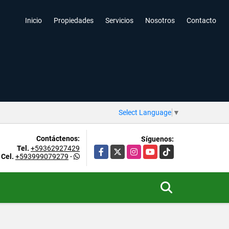
Inicio
Propiedades
Servicios
Nosotros
Contacto
Select Language
▼
Contáctenos:
Síguenos:
Tel.
+59362927429
Facebook
X
Instagram
YouTube
TikTok
Cel.
+593999079279
-