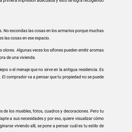
 una primera impresión adecuada y esto se logra recogiendo
res. No escondas las cosas en los armarios porque muchas
es las cosas en ese espacio.
os olores. Algunas veces los sifones pueden emitir aromas
pra de una vivienda.
os o el menaje que no sirve en la antigua residencia. Es
. El comprador va a pensar que tu propiedad no se puede
 de los muebles, fotos, cuadros y decoraciones. Pero tu
pte a sus necesidades y por eso, quiere visualizar cómo
inarse viviendo allí, se pone a pensar cuál es tu estilo de