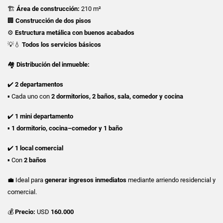
🏗
Área de construcción:
210 m²
🏢
Construcción de dos pisos
⚙️
Estructura metálica con buenos acabados
💡💧
Todos los servicios básicos
🏘
Distribución del inmueble:
✔️
2 departamentos
▪️ Cada uno con
2 dormitorios, 2 baños, sala, comedor y cocina
✔️
1 mini departamento
▪️
1 dormitorio, cocina–comedor y 1 baño
✔️
1 local comercial
▪️ Con
2 baños
💼 Ideal para
generar ingresos inmediatos
mediante arriendo residencial y
comercial.
💰
Precio:
USD
160.000