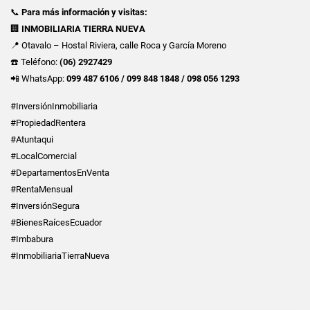
📞
Para más información y visitas:
🏢
INMOBILIARIA TIERRA NUEVA
📍 Otavalo – Hostal Riviera, calle Roca y García Moreno
☎️ Teléfono:
(06) 2927429
📲 WhatsApp:
099 487 6106 / 099 848 1848 / 098 056 1293
#InversiónInmobiliaria
#PropiedadRentera
#Atuntaqui
#LocalComercial
#DepartamentosEnVenta
#RentaMensual
#InversiónSegura
#BienesRaícesEcuador
#Imbabura
#InmobiliariaTierraNueva