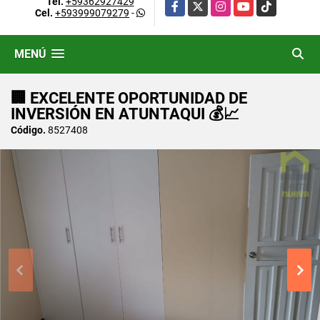
Tel.
+59362927429
Facebook
X
Instagram
YouTube
TikTok
Cel.
+593999079279
-
MENÚ
🏢 EXCELENTE OPORTUNIDAD DE
INVERSIÓN EN ATUNTAQUI 💰📈
Código.
8527408