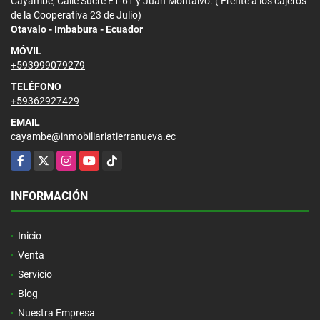
Cayambe, Calle Sucre E1-61 y Juan Montalvo. ( Frente a los cajeros
de la Cooperativa 23 de Julio)
Otavalo - Imbabura - Ecuador
MÓVIL
+593999079279
TELÉFONO
+59362927429
EMAIL
cayambe@inmobiliariatierranueva.ec
Facebook
X
Instagram
YouTube
TikTok
INFORMACIÓN
Inicio
Venta
Servicio
Blog
Nuestra Empresa