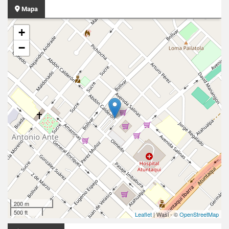
Mapa
+
−
200 m
500 ft
Leaflet
| Wasi - ©
OpenStreetMap