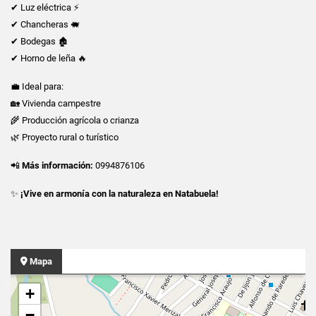
✔ Luz eléctrica ⚡
✔ Chancheras 🐖
✔ Bodegas 🏚️
✔ Horno de leña 🔥
💼 Ideal para:
🏡 Vivienda campestre
🌾 Producción agrícola o crianza
🌿 Proyecto rural o turístico
📲
Más información:
0994876106
✨
¡Vive en armonía con la naturaleza en Natabuela!
Mapa
+
−