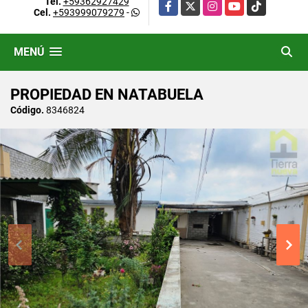
Tel.
+59362927429
Facebook
X
Instagram
YouTube
TikTok
Cel.
+593999079279
-
MENÚ
PROPIEDAD EN NATABUELA
Código.
8346824