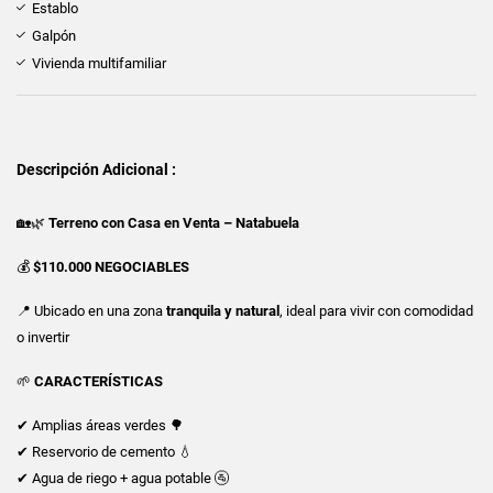
Establo
Galpón
Vivienda multifamiliar
Descripción Adicional :
🏡🌿
Terreno con Casa en Venta – Natabuela
💰
$110.000 NEGOCIABLES
📍 Ubicado en una zona
tranquila y natural
, ideal para vivir con comodidad
o invertir
🌱
CARACTERÍSTICAS
✔ Amplias áreas verdes 🌳
✔ Reservorio de cemento 💧
✔ Agua de riego + agua potable 🚰