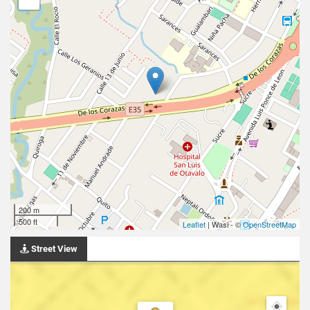
200 m
500 ft
Leaflet
| Wasi - ©
OpenStreetMap
Street View