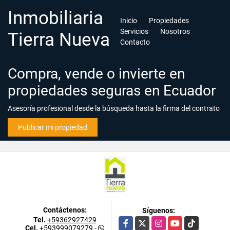
Inmobiliaria
Inicio
Propiedades
Servicios
Nosotros
Tierra Nueva
Contacto
Compra, vende o invierte en
propiedades seguras en Ecuador
Asesoría profesional desde la búsqueda hasta la firma del contrato
Publicar mi propiedad
Contáctenos:
Síguenos:
Tel.
+59362927429
Facebook
X
Instagram
YouTube
TikTok
Cel.
+593999079279
-