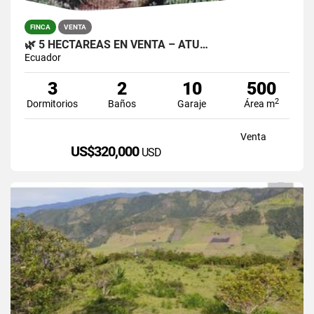
FINCA
VENTA
🌿 5 HECTÁREAS EN VENTA – ATU…
Ecuador
3
2
10
500
2
Dormitorios
Baños
Garaje
Área m
Venta
US$320,000
USD