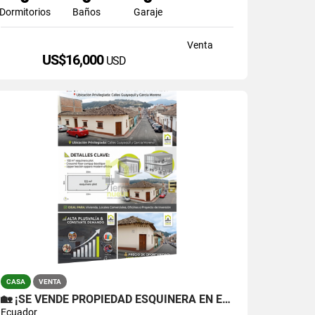
Dormitorios
Baños
Garaje
Venta
US$16,000
USD
CASA
VENTA
🏡 ¡SE VENDE PROPIEDAD ESQUINERA EN EL CENTRO DE OTAVALO!
Ecuador