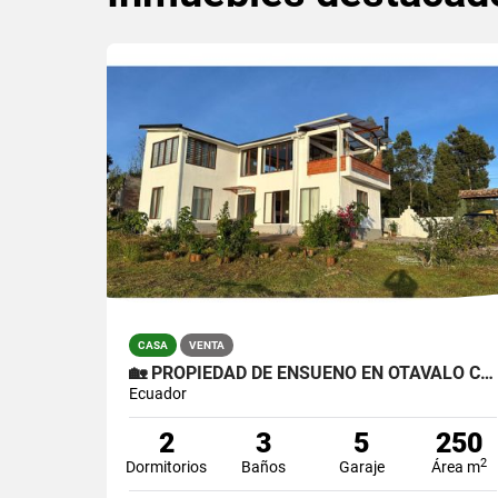
CASA
VENTA
🏡 PROPIEDAD DE ENSUEÑO EN OTAVALO CON TINY HOUSE PARA HUÉSPEDES 🏡
Ecuador
2
3
5
250
2
Dormitorios
Baños
Garaje
Área m