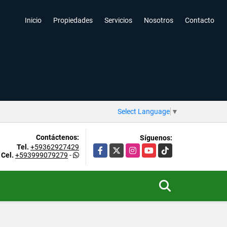
Inicio
Propiedades
Servicios
Nosotros
Contacto
Select Language
▼
Contáctenos:
Síguenos:
Tel.
+59362927429
Facebook
X
Instagram
YouTube
TikTok
Cel.
+593999079279
-