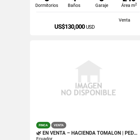
2
Dormitorios
Baños
Garaje
Área m
Venta
US$130,000
USD
FINCA
VENTA
🌿 EN VENTA – HACIENDA TOMALÓN | PEDRO MONCAYO 🌿
Ecuador