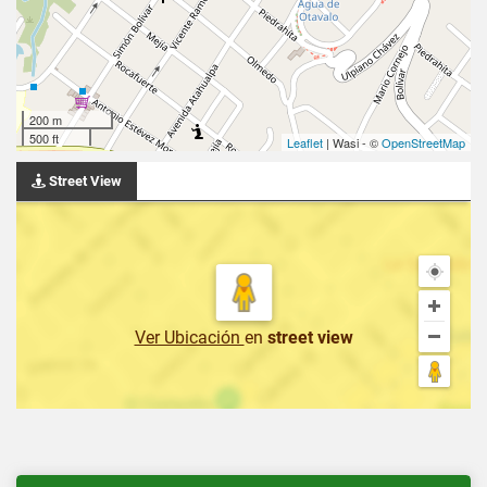
200 m
500 ft
Leaflet
| Wasi - ©
OpenStreetMap
Street View
Ver Ubicación
en
street view