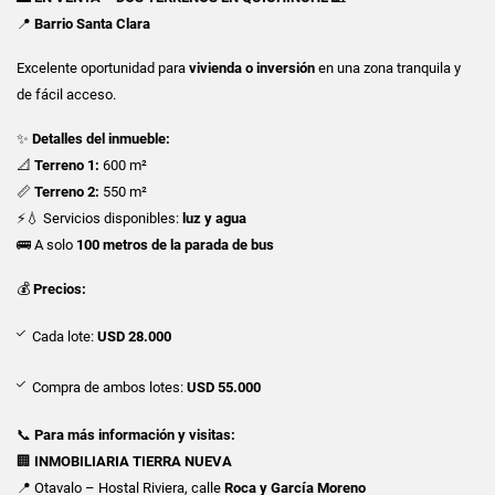
📍
Barrio Santa Clara
Excelente oportunidad para
vivienda o inversión
en una zona tranquila y
de fácil acceso.
✨
Detalles del inmueble:
📐
Terreno 1:
600 m²
📏
Terreno 2:
550 m²
⚡💧 Servicios disponibles:
luz y agua
🚌 A solo
100 metros de la parada de bus
💰
Precios:
Cada lote:
USD 28.000
Compra de ambos lotes:
USD 55.000
📞
Para más información y visitas:
🏢
INMOBILIARIA TIERRA NUEVA
📍 Otavalo – Hostal Riviera, calle
Roca y García Moreno