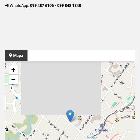
📲 WhatsApp:
099 487 6106
/
099 848 1848
Mapa
+
−