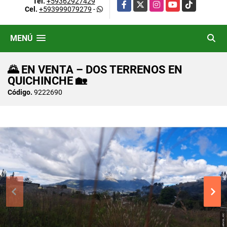
Tel.
+59362927429
Facebook
X
Instagram
YouTube
TikTok
Cel.
+593999079279
-
MENÚ
🌄 EN VENTA – DOS TERRENOS EN
QUICHINCHE 🏡
Código.
9222690