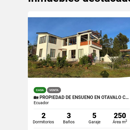
CASA
VENTA
🏡 PROPIEDAD DE ENSUEÑO EN OTAVALO CON TINY HOUSE PARA HUÉSPEDES 🏡
Ecuador
2
3
5
250
2
Dormitorios
Baños
Garaje
Área m