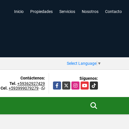
Inicio
Propiedades
Servicios
Nosotros
Contacto
Select Language
▼
Contáctenos:
Síguenos:
Tel.
+59362927429
Facebook
X
Instagram
YouTube
TikTok
Cel.
+593999079279
-