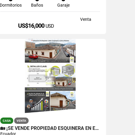
Dormitorios
Baños
Garaje
Venta
US$16,000
USD
CASA
VENTA
🏡 ¡SE VENDE PROPIEDAD ESQUINERA EN EL CENTRO DE OTAVALO!
Ecuador