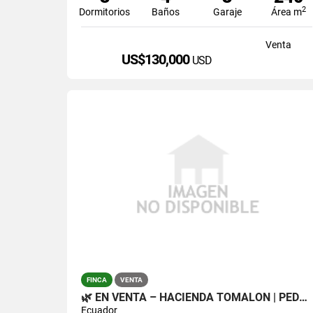
2
Dormitorios
Baños
Garaje
Área m
Venta
US$130,000
USD
FINCA
VENTA
🌿 EN VENTA – HACIENDA TOMALÓN | PEDRO MONCAYO 🌿
Ecuador