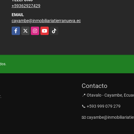
+59362927429
EMAIL
cayambe@inmobiliariatierranueva.ec
Facebook
X
Instagram
YouTube
TikTok
dos.
Contacto
📍 Otavalo - Cayambe, Ecua
.
📞 +593 999 079 279
📧 cayambe@inmobiliariatie