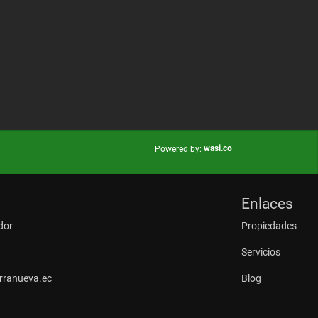
wasi.co
Powered by:
Enlaces
dor
Propiedades
Servicios
rranueva.ec
Blog