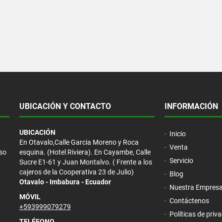
UBICACIÓN Y CONTACTO
INFORMACIÓN
UBICACIÓN
Inicio
En Otavalo,Calle Garcia Moreno y Roca
Venta
eso
esquina. (Hotel Riviera). En Cayambe, Calle
Servicio
Sucre E1-61 y Juan Montalvo. ( Frente a los
cajeros de la Cooperativa 23 de Julio)
Blog
Otavalo - Imbabura - Ecuador
Nuestra Empres
MÓVIL
Contáctenos
+593999079279
Políticas de priv
TELÉFONO