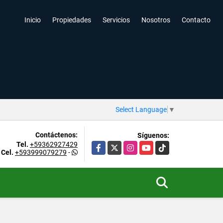
Inicio
Propiedades
Servicios
Nosotros
Contacto
Select Language
▼
Contáctenos:
Síguenos:
Tel.
+59362927429
Facebook
X
Instagram
YouTube
TikTok
Cel.
+593999079279
-