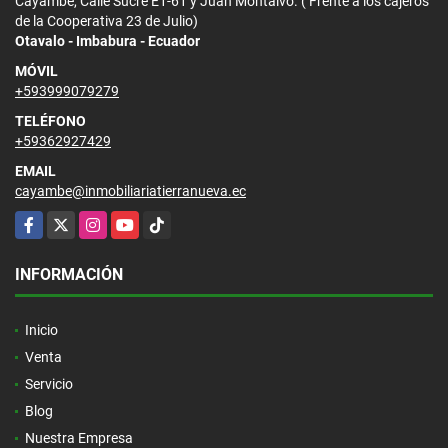
Cayambe, Calle Sucre E1-61 y Juan Montalvo. ( Frente a los cajeros
de la Cooperativa 23 de Julio)
Otavalo - Imbabura - Ecuador
MÓVIL
+593999079279
TELÉFONO
+59362927429
EMAIL
cayambe@inmobiliariatierranueva.ec
Facebook
X
Instagram
YouTube
TikTok
INFORMACIÓN
Inicio
Venta
Servicio
Blog
Nuestra Empresa