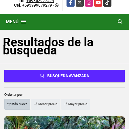
Tel.
+59362927429
Facebook
X
Instagram
YouTube
TikTok
Cel.
+593999079279
-
MENÚ
Resultados de la
búsqueda
BUSQUEDA AVANZADA
Ordenar por:
Más nuevo
Menor precio
Mayor precio