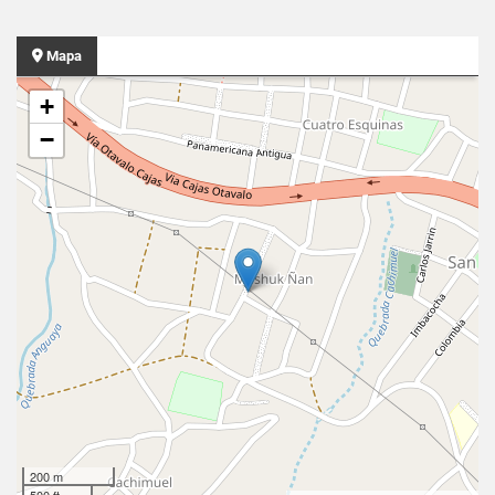
Mapa
+
−
200 m
500 ft