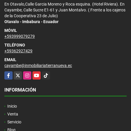
En Otavalo,Calle Garcia Moreno y Roca esquina. (Hotel Riviera). En
Cayambe, Calle Sucre E1-61 y Juan Montalvo. ( Frente a los cajeros
de la Cooperativa 23 de Julio)
Otavalo - Imbabura - Ecuador
MÓVIL
+593999079279
TELÉFONO
+59362927429
EMAIL
cayambe@inmobiliariatierranueva.ec
Facebook
X
Instagram
YouTube
TikTok
INFORMACIÓN
Inicio
Venta
Servicio
Blog