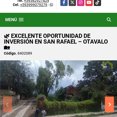
Tel.
+59362927429
Facebook
X
Instagram
YouTube
TikTok
Cel.
+593999079279
-
MENÚ
🌿 EXCELENTE OPORTUNIDAD DE
INVERSIÓN EN SAN RAFAEL – OTAVALO
🏡
Código.
8402089