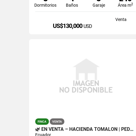
2
Dormitorios
Baños
Garaje
Área m
Venta
US$130,000
USD
FINCA
VENTA
🌿 EN VENTA – HACIENDA TOMALÓN | PEDRO MONCAYO 🌿
Ecuador