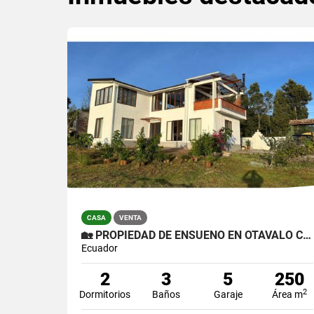
CASA
VENTA
🏡 PROPIEDAD DE ENSUEÑO EN OTAVALO CON TINY HOUSE PARA HUÉSPEDES 🏡
Ecuador
2
3
5
250
2
Dormitorios
Baños
Garaje
Área m