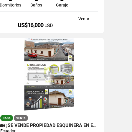
Dormitorios
Baños
Garaje
Venta
US$16,000
USD
CASA
VENTA
🏡 ¡SE VENDE PROPIEDAD ESQUINERA EN EL CENTRO DE OTAVALO!
Ecuador