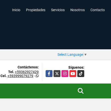
Inicio
Propiedades
Servicios
Nosotros
Contacto
Select Language
▼
Contáctenos:
Síguenos:
Tel.
+59362927429
Facebook
X
Instagram
YouTube
TikTok
Cel.
+593999079279
-