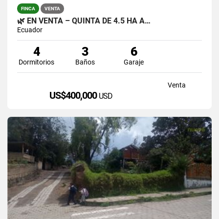
FINCA
VENTA
🌿 EN VENTA – QUINTA DE 4.5 HA A…
Ecuador
4
3
6
Dormitorios
Baños
Garaje
Venta
US$400,000
USD