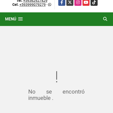
Tel.
+59362927429
Facebook
X
Instagram
YouTube
TikTok
Cel.
+593999079279
-
MENÚ
No se encontró
inmueble .